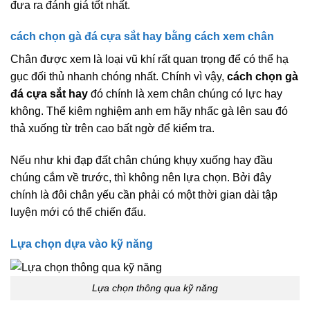
đưa ra đánh giá tốt nhất.
cách chọn gà đá cựa sắt hay bằng cách xem chân
Chân được xem là loại vũ khí rất quan trọng để có thể hạ
gục đối thủ nhanh chóng nhất. Chính vì vậy,
cách chọn gà
đá cựa sắt hay
đó chính là xem chân chúng có lực hay
không. Thể kiêm nghiệm anh em hãy nhấc gà lên sau đó
thả xuống từ trên cao bất ngờ để kiểm tra.
Nếu như khi đạp đất chân chúng khụy xuống hay đầu
chúng cắm về trước, thì không nên lựa chọn. Bởi đây
chính là đôi chân yếu cần phải có một thời gian dài tập
luyện mới có thể chiến đấu.
Lựa chọn dựa vào kỹ năng
Lựa chọn thông qua kỹ năng