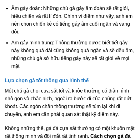
Âm gáy đoản: Những chú gà gáy âm đoản sẽ rất giỏi,
hiếu chiến và rất lì đòn. Chính vì điểm như vậy, anh em
nên chọn chiến kê có tiếng gáy âm cuối ngăn và vang
dội.
Âm gáy minh trung: Thông thường được biết tiết gáy
này không quá dài cũng không quá ngắn và sẽ đều âm,
những chú gà sở hữu tiếng gáy này sẽ rất giỏi về mọi
mặt.
Lựa chọn gà tốt thông qua hình thể
Một chú gà chọi cựa sắt tốt và khỏe thường có thân hình
nhỏ gọn và chắc nịch, ngoài ra bước đi của chúng rất dứt
khoát. Các ngón chân thông thường sẽ túm lại khi di
chuyển, anh em cần phải quan sát thật kỹ điểm này.
Không những thế, gà đá cựa sắt thường có một khuôn mặt
rất thông minh và đôi mắt rất tinh ranh.
Cách chọn gà đá