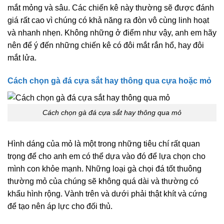
mắt mỏng và sâu. Các chiến kê này thường sẽ được đánh
giá rất cao vì chúng có khả năng ra đòn vô cùng linh hoạt
và nhanh nhẹn. Không những ở điểm như vậy, anh em hãy
nên để ý đến những chiến kê có đôi mắt rắn hổ, hay đôi
mắt lửa.
Cách chọn gà đá cựa sắt hay thông qua cựa hoặc mỏ
Cách chọn gà đá cựa sắt hay thông qua mỏ
Hình dáng của mỏ là một trong những tiêu chí rất quan
trọng để cho anh em có thể dựa vào đó để lựa chọn cho
mình con khỏe mạnh. Những loại gà chọi đá tốt thuông
thường mỏ của chúng sẽ không quá dài và thường có
khẩu hình rộng. Vành trên và dưới phải thật khít và cứng
để tạo nên áp lực cho đối thủ.