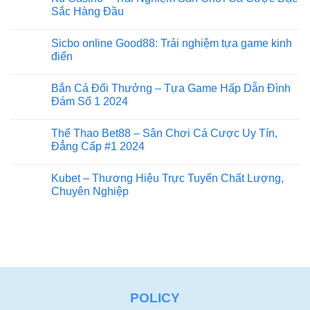
Sắc Hàng Đầu
Sicbo online Good88: Trải nghiệm tựa game kinh
điển
Bắn Cá Đổi Thưởng – Tựa Game Hấp Dẫn Đình
Đám Số 1 2024
Thể Thao Bet88 – Sân Chơi Cá Cược Uy Tín,
Đẳng Cấp #1 2024
Kubet – Thương Hiệu Trực Tuyến Chất Lượng,
Chuyên Nghiệp
POLICY