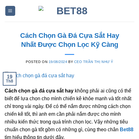
Skip
to
content
Cách Chọn Gà Đá Cựa Sắt Hay
Nhất Được Chọn Lọc Kỹ Càng
POSTED ON
19/08/2024
BY
CEO TRẦN THỊ NHƯ Ý
19
Th8
Cách chọn gà đá cựa sắt hay
không phải ai cũng có thể
biết để lựa chọn cho mình chiến kê khỏe mạnh và tốt nhất
chỉ trong vài ngày. Để có thể nắm được những cách chọn
chiến kê tốt, thì anh em cần phải nắm được cho mình
nhiều kiến thức trong quá trình chọn lọc. Vậy những tiêu
chuẩn chọn gà tốt gồm có những gì, cùng theo chân
Bet88
tìm hiểu thông tin dưới đây.