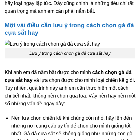
hãy loại ngay lập tức. Đây cũng chính là những tiêu chí rất
quan trọng mà anh em cần phải nắm bắt.
Một vài điều cần lưu ý trong cách chọn gà đá
cựa sắt hay
Lưu ý trong cách chọn gà đá cựa sắt hay
Khi anh em đã nắm bắt được cho mình
cách chọn gà đá
cựa sắt hay
và lựa chọn được cho mình loại chiến kê giỏi.
Tuy nhiên, quá trình này anh em cần thực hiện một cách
chi tiết nhất, không nên chọn qua loa. Vậy nên hãy nên một
số những vấn đề ngay đây:
Nên lựa chọn chiến kê khi chúng còn nhỏ, hãy lên đến
những nơi cung cấp uy tín để chọn cho mình giống tốt
nhất. Gà đá cựa sắt sẽ không giống như những con gà