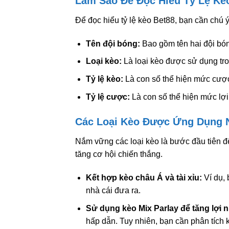
Làm Sao Để Đọc Hiểu Tỷ Lệ Kè
Để đọc hiểu tỷ lệ kèo Bet88, bạn cần chú 
Tên đội bóng:
Bao gồm tên hai đội bón
Loại kèo:
Là loại kèo được sử dụng tron
Tỷ lệ kèo:
Là con số thể hiện mức cược
Tỷ lệ cược:
Là con số thể hiện mức lợi
Các Loại Kèo Được Ứng Dụng
Nắm vững các loại kèo là bước đầu tiên đ
tăng cơ hội chiến thắng.
Kết hợp kèo châu Á và tài xỉu:
Ví dụ, 
nhà cái đưa ra.
Sử dụng kèo Mix Parlay để tăng lợi 
hấp dẫn. Tuy nhiên, bạn cần phân tích 