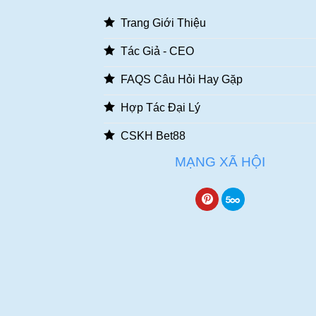
Trang Giới Thiệu
Tác Giả - CEO
FAQS Câu Hỏi Hay Gặp
Hợp Tác Đại Lý
CSKH Bet88
MẠNG XÃ HỘI