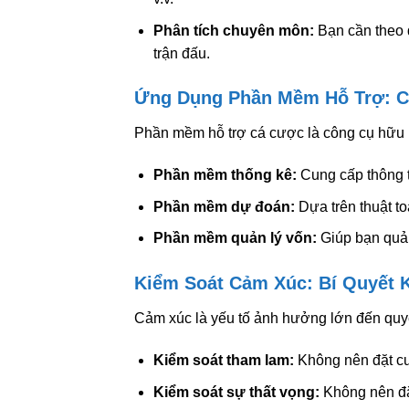
Phân tích chuyên môn:
Bạn cần theo d
trận đấu.
Ứng Dụng Phần Mềm Hỗ Trợ: C
Phần mềm hỗ trợ cá cược là công cụ hữu íc
Phần mềm thống kê:
Cung cấp thông ti
Phần mềm dự đoán:
Dựa trên thuật to
Phần mềm quản lý vốn:
Giúp bạn quản 
Kiểm Soát Cảm Xúc: Bí Quyết 
Cảm xúc là yếu tố ảnh hưởng lớn đến quy
Kiểm soát tham lam:
Không nên đặt cượ
Kiểm soát sự thất vọng:
Không nên đặt