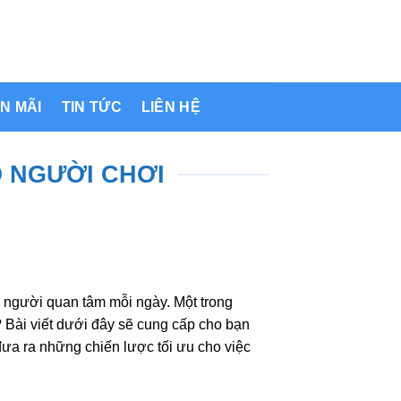
N MÃI
TIN TỨC
LIÊN HỆ
O NGƯỜI CHƠI
ớn người quan tâm mỗi ngày. Một trong
t? Bài viết dưới đây sẽ cung cấp cho bạn
 đưa ra những chiến lược tối ưu cho việc