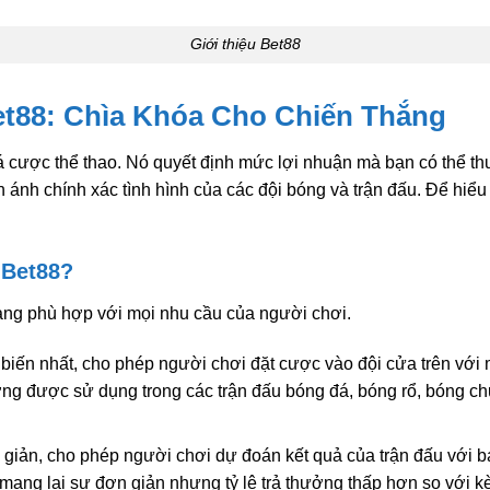
Giới thiệu Bet88
et88: Chìa Khóa Cho Chiến Thắng
 cá cược thể thao. Nó quyết định mức lợi nhuận mà bạn có thể t
 ánh chính xác tình hình của các đội bóng và trận đấu. Để hiểu
 Bet88?
dạng phù hợp với mọi nhu cầu của người chơi.
biến nhất, cho phép người chơi đặt cược vào đội cửa trên với
 được sử dụng trong các trận đấu bóng đá, bóng rổ, bóng chuyề
giản, cho phép người chơi dự đoán kết quả của trận đấu với ba
mang lại sự đơn giản nhưng tỷ lệ trả thưởng thấp hơn so với k