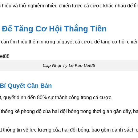
 hiểu và thử nghiệm nhiều chiến lược cá cược khác nhau để tì
 Để Tăng Cơ Hội Thắng Tiền
n cần tìm hiểu thêm những bí quyết cá cược để tăng cơ hội chiế
Cập Nhật Tỷ Lệ Kèo Bet88
 Bí Quyết Căn Bản
t, quyết định đến 80% sự thành công trong cá cược.
thống kê phong độ của hai đội bóng trong thời gian gần đây, bao
 thông tin về lực lượng của hai đội bóng, bao gồm danh sách cầ