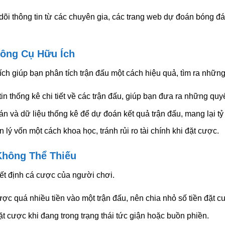
õi thông tin từ các chuyên gia, các trang web dự đoán bóng đá
ông Cụ Hữu Ích
h giúp bạn phân tích trận đấu một cách hiệu quả, tìm ra những
n thống kê chi tiết về các trận đấu, giúp bạn đưa ra những quy
án và dữ liệu thống kê để dự đoán kết quả trận đấu, mang lại tỷ 
lý vốn một cách khoa học, tránh rủi ro tài chính khi đặt cược.
Không Thể Thiếu
ết định cá cược của người chơi.
c quá nhiều tiền vào một trận đấu, nên chia nhỏ số tiền đặt cư
 cược khi đang trong trạng thái tức giận hoặc buồn phiền.