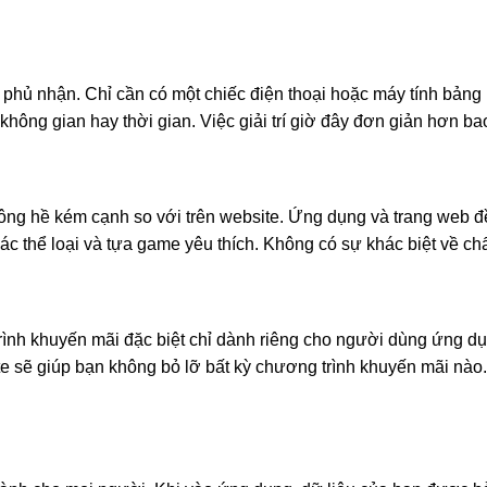
 phủ nhận. Chỉ cần có một chiếc điện thoại hoặc máy tính bảng
không gian hay thời gian. Việc giải trí giờ đây đơn giản hơn bao
hông hề kém cạnh so với trên website. Ứng dụng và trang web đ
c thể loại và tựa game yêu thích. Không có sự khác biệt về ch
nh khuyến mãi đặc biệt chỉ dành riêng cho người dùng ứng dụn
e sẽ giúp bạn không bỏ lỡ bất kỳ chương trình khuyến mãi nào.