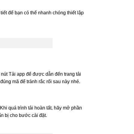
tiết để bạn có thể nhanh chóng thiết lập
 nút Tải app để được dẫn đến trang tải
đúng mã để tránh rắc rối sau này nhé.
Khi quá trình tải hoàn tất, hãy mở phần
ẩn bị cho bước cài đặt.