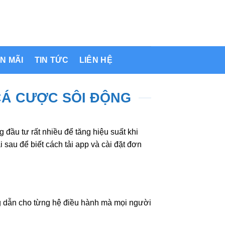
N MÃI
TIN TỨC
LIÊN HỆ
 CÁ CƯỢC SÔI ĐỘNG
 đầu tư rất nhiều để tăng hiệu suất khi
 sau để biết cách tải app và cài đặt đơn
ng dẫn cho từng hệ điều hành mà mọi người