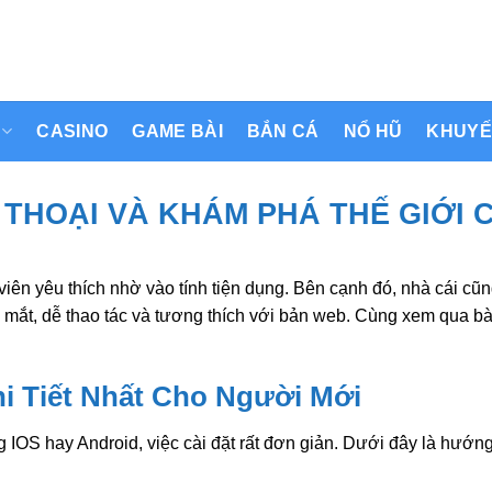
CASINO
GAME BÀI
BẮN CÁ
NỔ HŨ
KHUYẾ
N THOẠI VÀ KHÁM PHÁ THẾ GIỚI
iên yêu thích nhờ vào tính tiện dụng. Bên cạnh đó, nhà cái cũng
 mắt, dễ thao tác và tương thích với bản web. Cùng xem qua bài
i Tiết Nhất Cho Người Mới
 IOS hay Android, việc cài đặt rất đơn giản. Dưới đây là hướ