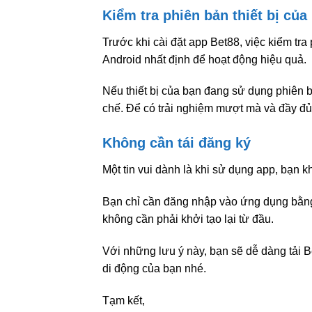
Kiểm tra phiên bản thiết bị của
Trước khi cài đặt app Bet88, việc kiểm tra
Android nhất định để hoạt động hiệu quả.
Nếu thiết bị của bạn đang sử dụng phiên b
chế. Để có trải nghiệm mượt mà và đầy đủ 
Không cần tái đăng ký
Một tin vui dành là khi sử dụng app, bạn k
Bạn chỉ cần đăng nhập vào ứng dụng bằng t
không cần phải khởi tạo lại từ đầu.
Với những lưu ý này, bạn sẽ dễ dàng tải Be
di động của bạn nhé.
Tạm kết,