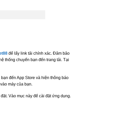
et88
để lấy link tải chính xác. Đảm bảo
ệ thống chuyển bạn đến trang tải. Tại
a bạn đến App Store và hiện thông báo
 vào máy của bạn.
ài đặt. Vào mục này để cài đặt ứng dụng.