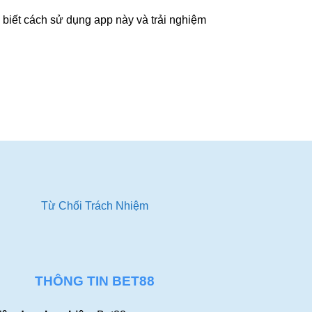
 biết cách sử dụng app này và trải nghiệm
Từ Chối Trách Nhiệm
THÔNG TIN BET88