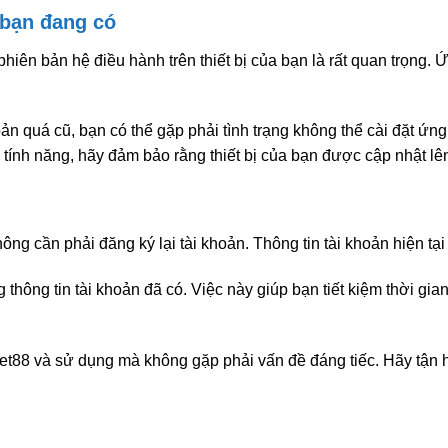
 bạn đang có
 phiên bản hệ điều hành trên thiết bị của bạn là rất quan trọn
ản quá cũ, bạn có thể gặp phải tình trạng không thể cài đặt ứn
tính năng, hãy đảm bảo rằng thiết bị của bạn được cập nhật lê
hông cần phải đăng ký lại tài khoản. Thông tin tài khoản hiện t
hông tin tài khoản đã có. Việc này giúp bạn tiết kiệm thời gia
t88 và sử dụng mà không gặp phải vấn đề đáng tiếc. Hãy tận hưở