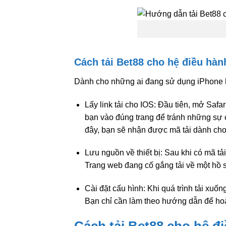
Cách tải Bet88 cho hệ điều hàn
Dành cho những ai đang sử dụng iPhone h
Lấy link tải cho IOS: Đầu tiên, mở Safar
bạn vào đúng trang để tránh những sự 
đây, bạn sẽ nhận được mã tải dành cho
Lưu nguồn về thiết bị: Sau khi có mã t
Trang web đang cố gắng tải về một hồ 
Cài đặt cấu hình: Khi quá trình tải xuố
Bạn chỉ cần làm theo hướng dẫn để hoàn
Cách tải Bet88 cho hệ đ