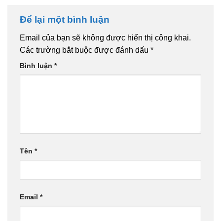
Để lại một bình luận
Email của bạn sẽ không được hiển thị công khai.
Các trường bắt buộc được đánh dấu
*
Bình luận
*
Tên
*
Email
*