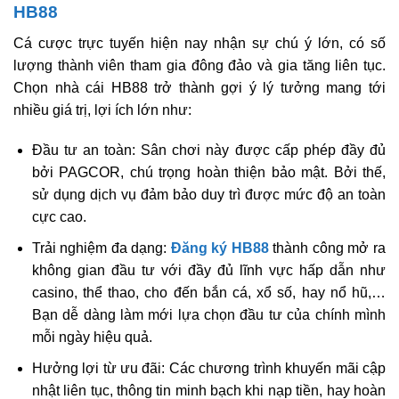
HB88
Cá cược trực tuyến hiện nay nhận sự chú ý lớn, có số
lượng thành viên tham gia đông đảo và gia tăng liên tục.
Chọn nhà cái HB88 trở thành gợi ý lý tưởng mang tới
nhiều giá trị, lợi ích lớn như:
Đầu tư an toàn: Sân chơi này được cấp phép đầy đủ
bởi PAGCOR, chú trọng hoàn thiện bảo mật. Bởi thế,
sử dụng dịch vụ đảm bảo duy trì được mức độ an toàn
cực cao.
Trải nghiệm đa dạng:
Đăng ký HB88
thành công mở ra
không gian đầu tư với đầy đủ lĩnh vực hấp dẫn như
casino, thể thao, cho đến bắn cá, xổ số, hay nổ hũ,…
Bạn dễ dàng làm mới lựa chọn đầu tư của chính mình
mỗi ngày hiệu quả.
Hưởng lợi từ ưu đãi: Các chương trình khuyến mãi cập
nhật liên tục, thông tin minh bạch khi nạp tiền, hay hoàn