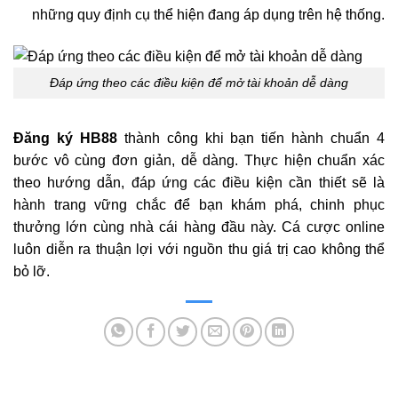
những quy định cụ thể hiện đang áp dụng trên hệ thống.
Đáp ứng theo các điều kiện để mở tài khoản dễ dàng
Đăng ký HB88
thành công khi bạn tiến hành chuẩn 4
bước vô cùng đơn giản, dễ dàng. Thực hiện chuẩn xác
theo hướng dẫn, đáp ứng các điều kiện cần thiết sẽ là
hành trang vững chắc để bạn khám phá, chinh phục
thưởng lớn cùng nhà cái hàng đầu này. Cá cược online
luôn diễn ra thuận lợi với nguồn thu giá trị cao không thể
bỏ lỡ.