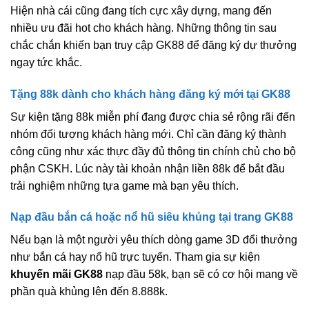
Hiện nhà cái cũng đang tích cực xây dựng, mang đến
nhiều ưu đãi hot cho khách hàng. Những thông tin sau
chắc chắn khiến bạn truy cập GK88 để đăng ký dự thưởng
ngay tức khắc.
Tặng 88k dành cho khách hàng đăng ký mới tại GK88
Sự kiện tặng 88k miễn phí đang được chia sẻ rộng rãi đến
nhóm đối tượng khách hàng mới. Chỉ cần đăng ký thành
công cũng như xác thực đầy đủ thông tin chính chủ cho bộ
phận CSKH. Lúc này tài khoản nhận liền 88k để bắt đầu
trải nghiệm những tựa game mà bạn yêu thích.
Nạp đầu bắn cá hoặc nổ hũ siêu khủng tại trang GK88
Nếu bạn là một người yêu thích dòng game 3D đổi thưởng
như bắn cá hay nổ hũ trực tuyến. Tham gia sự kiện
khuyến mãi GK88
nạp đầu 58k, bạn sẽ có cơ hội mang về
phần quà khủng lên đến 8.888k.