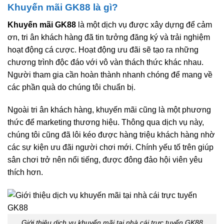
Khuyến mãi GK88 là gì?
Khuyến mãi GK88
là một dịch vụ được xây dựng để cảm
ơn, tri ân khách hàng đã tin tưởng đăng ký và trải nghiệm
hoạt động cá cược. Hoạt động ưu đãi sẽ tạo ra những
chương trình độc đáo với vô vàn thách thức khác nhau.
Người tham gia cần hoàn thành nhanh chóng để mang về
các phần quà do chúng tôi chuẩn bị.
Ngoài tri ân khách hàng, khuyến mãi cũng là một phương
thức để marketing thương hiệu. Thông qua dịch vụ này,
chúng tôi cũng đã lôi kéo được hàng triệu khách hàng nhờ
các sự kiện ưu đãi người chơi mới. Chính yếu tố trên giúp
sân chơi trở nên nổi tiếng, được đông đảo hội viên yêu
thích hơn.
Giới thiệu dịch vụ khuyến mãi tại nhà cái trực tuyến GK88