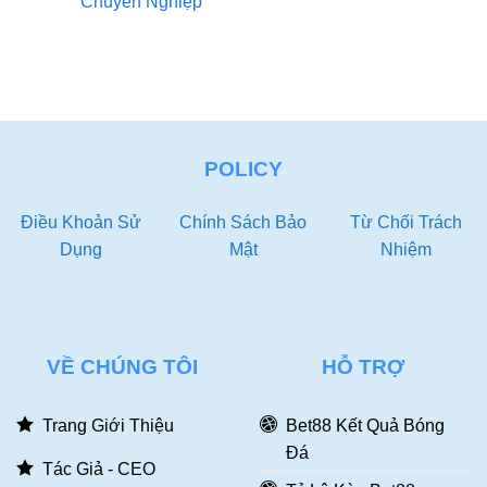
Chuyên Nghiệp
POLICY
Điều Khoản Sử
Chính Sách Bảo
Từ Chối Trách
Dụng
Mật
Nhiệm
VỀ CHÚNG TÔI
HỖ TRỢ
Trang Giới Thiệu
Bet88 Kết Quả Bóng
Đá
Tác Giả - CEO