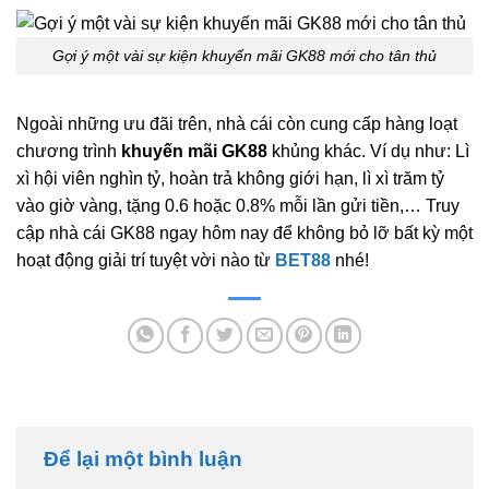
Gợi ý một vài sự kiện khuyến mãi GK88 mới cho tân thủ
Ngoài những ưu đãi trên, nhà cái còn cung cấp hàng loạt
chương trình
khuyến mãi GK88
khủng khác. Ví dụ như: Lì
xì hội viên nghìn tỷ, hoàn trả không giới hạn, lì xì trăm tỷ
vào giờ vàng, tặng 0.6 hoặc 0.8% mỗi lần gửi tiền,… Truy
cập nhà cái GK88 ngay hôm nay để không bỏ lỡ bất kỳ một
hoạt động giải trí tuyệt vời nào từ
BET88
nhé!
Để lại một bình luận