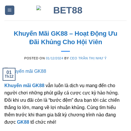
Skip
to
content
Khuyến Mãi GK88 – Hoạt Động Ưu
Đãi Khủng Cho Hội Viên
POSTED ON
01/12/2024
BY
CEO TRẦN THỊ NHƯ Ý
01
Th12
Khuyến mãi GK88
vẫn luôn là dịch vụ mang đến cho
người chơi những phút giây cá cược cực kỳ hào hứng.
Đôi khi ưu đãi còn là “bước đệm” đưa bạn tới các chiến
thắng lo lớn, mang về lợi nhuận khủng. Cùng tìm hiểu
thêm trước khi tham gia bất kỳ chương trình nào đang
được
GK88
tổ chức nhé!