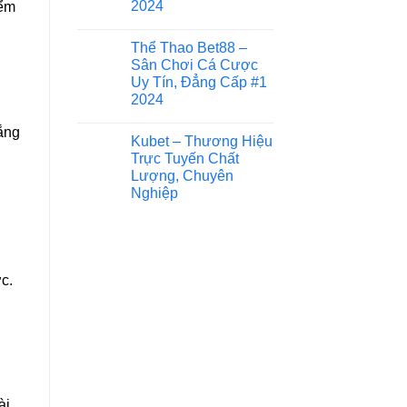
2024
iểm
Thể Thao Bet88 –
Sân Chơi Cá Cược
Uy Tín, Đẳng Cấp #1
2024
ắng
Kubet – Thương Hiệu
Trực Tuyến Chất
Lượng, Chuyên
Nghiệp
c.
ài