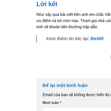
Lời kết
Như vậy qua bài viết trên anh em chắc 
ưu điểm và trò chơi nào. Tham gia nhà cá
rinh về khoản tiền thưởng hấp dẫn.
Xem thêm tin tức tại:
Bet88
Để lại một bình luận
Email của bạn sẽ không được hiển thị 
Bình luận
*