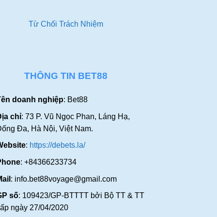
Từ Chối Trách Nhiệm
THÔNG TIN BET88
Tên doanh nghiệp
: Bet88
ịa chỉ
: 73 P. Vũ Ngọc Phan, Láng Hạ,
ống Đa, Hà Nội, Việt Nam.
Website
:
https://debets.la/
Phone
: +84366233734
ail
:
info.bet88voyage@gmail.com
GP số
: 109423/GP-BTTTT bởi Bộ TT & TT
ấp ngày 27/04/2020