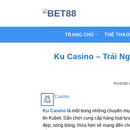
Skip
to
content
TRANG CHỦ
THỂ THAO
Ku Casino – Trải N
POSTED
25
Th9
Ku Casino
là một trong những chuyên mục
tín Kubet. Sân chơi cung cấp hàng loạt t
đẹp, nóng bóng. Hứa hẹn sẽ mang đến cho