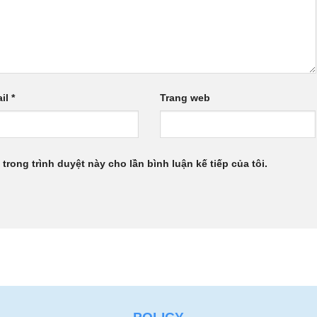
il
*
Trang web
 trong trình duyệt này cho lần bình luận kế tiếp của tôi.