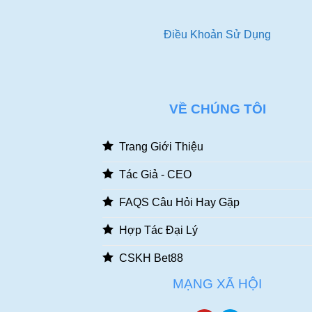
Điều Khoản Sử Dụng
VỀ CHÚNG TÔI
Trang Giới Thiệu
Tác Giả - CEO
FAQS Câu Hỏi Hay Gặp
Hợp Tác Đại Lý
CSKH Bet88
MẠNG XÃ HỘI