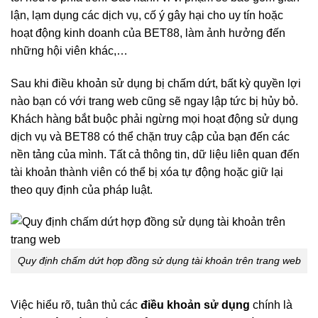
lận, lạm dụng các dịch vụ, cố ý gây hại cho uy tín hoặc
hoạt động kinh doanh của BET88, làm ảnh hưởng đến
những hội viên khác,…
Sau khi điều khoản sử dụng bị chấm dứt, bất kỳ quyền lợi
nào bạn có với trang web cũng sẽ ngay lập tức bị hủy bỏ.
Khách hàng bắt buộc phải ngừng mọi hoạt động sử dụng
dịch vụ và BET88 có thể chặn truy cập của bạn đến các
nền tảng của mình. Tất cả thông tin, dữ liệu liên quan đến
tài khoản thành viên có thể bị xóa tự động hoặc giữ lại
theo quy định của pháp luật.
Quy định chấm dứt hợp đồng sử dụng tài khoản trên trang web
Việc hiểu rõ, tuân thủ các
điều khoản sử dụng
chính là