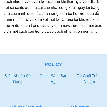
trách nhiệm và quyền lợi của bạn khi tham gia vào BET88.
Tất cả sẽ được nhà cái cập nhật công khai ngay tại trang
chủ của mình để chắc chắn rằng toàn bộ hội viên đều dễ
dàng nhìn thấy và xem xét thật kỹ. Chúng tôi khuyến khích
người dùng tôn trọng các quy định này, thực hiện mọi giao
dịch một cách cẩn trọng và có trách nhiệm trên nền tảng.
POLICY
Điều Khoản Sử
Chính Sách Bảo
Từ Chối Trách
Dụng
Mật
Nhiệm