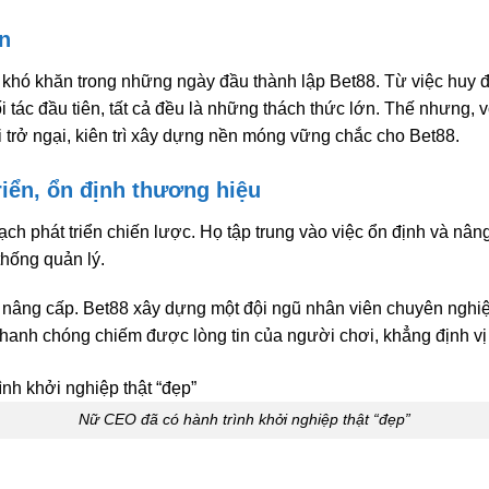
n
 khó khăn trong những ngày đầu thành lập Bet88. Từ việc huy đ
i tác đầu tiên, tất cả đều là những thách thức lớn. Thế nhưng, 
rở ngại, kiên trì xây dựng nền móng vững chắc cho Bet88.
riển, ổn định thương hiệu
h phát triển chiến lược. Họ tập trung vào việc ổn định và nân
thống quản lý.
nâng cấp. Bet88 xây dựng một đội ngũ nhân viên chuyên nghiệp
anh chóng chiếm được lòng tin của người chơi, khẳng định vị t
Nữ CEO đã có hành trình khởi nghiệp thật “đẹp”