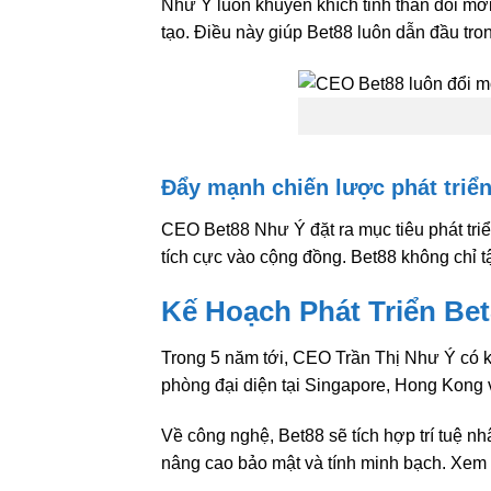
Như Ý luôn khuyến khích tinh thần đổi mới
tạo. Điều này giúp Bet88 luôn dẫn đầu tr
Đẩy mạnh chiến lược phát triể
CEO Bet88 Như Ý đặt ra mục tiêu phát tri
tích cực vào cộng đồng. Bet88 không chỉ t
Kế Hoạch Phát Triển Be
Trong 5 năm tới, CEO Trần Thị Như Ý có kế
phòng đại diện tại Singapore, Hong Kong 
Về công nghệ, Bet88 sẽ tích hợp trí tuệ n
nâng cao bảo mật và tính minh bạch. Xem