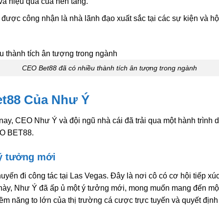
và hiệu quả của nền tảng.
được công nhận là nhà lãnh đạo xuất sắc tại các sự kiện và hộ
CEO Bet88 đã có nhiều thành tích ân tượng trong ngành
et88 Của Như Ý
y, CEO Như Ý và đội ngũ nhà cái đã trải qua một hành trình d
CEO BET88.
 ý tưởng mới
yến đi công tác tại Las Vegas. Đây là nơi cô có cơ hội tiếp xúc
m này, Như Ý đã ấp ủ một ý tưởng mới, mong muốn mang đến mộ
ềm năng to lớn của thị trường cá cược trực tuyến và quyết địn