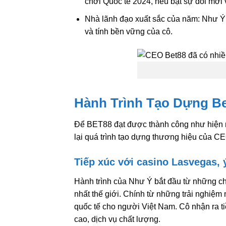
chơi Quốc tế 2024, nêu bật sự đổi mới 
Nhà lãnh đạo xuất sắc của năm: Như Ý 
và tính bền vững của cô.
Hành Trình Tạo Dựng B
Để BET88 đạt được thành công như hiện na
lại quá trình tạo dựng thương hiệu của 
Tiếp xúc với casino Lasvegas,
Hành trình của Như Ý bắt đầu từ những chu
nhất thế giới. Chính từ những trải nghiệ
quốc tế cho người Việt Nam. Cô nhận ra ti
cao, dịch vụ chất lượng.