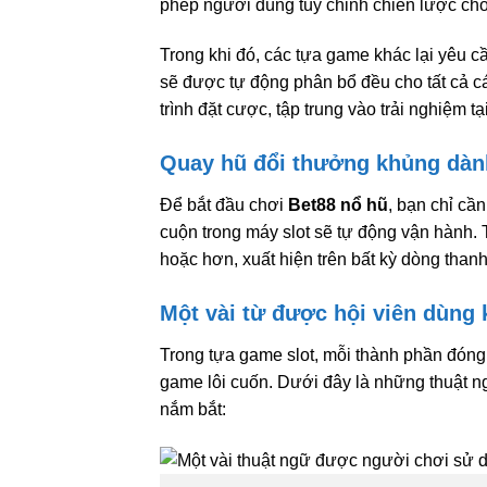
phép người dùng tùy chỉnh chiến lược ch
Trong khi đó, các tựa game khác lại yêu c
sẽ được tự động phân bổ đều cho tất cả c
trình đặt cược, tập trung vào trải nghiệm tạ
Quay hũ đổi thưởng khủng dàn
Để bắt đầu chơi
Bet88 nổ hũ
, bạn chỉ cầ
cuộn trong máy slot sẽ tự động vận hành. 
hoặc hơn, xuất hiện trên bất kỳ dòng than
Một vài từ được hội viên dùng 
Trong tựa game slot, mỗi thành phần đóng v
game lôi cuốn. Dưới đây là những thuật
nắm bắt: