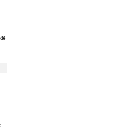
ơ
 để
h
c