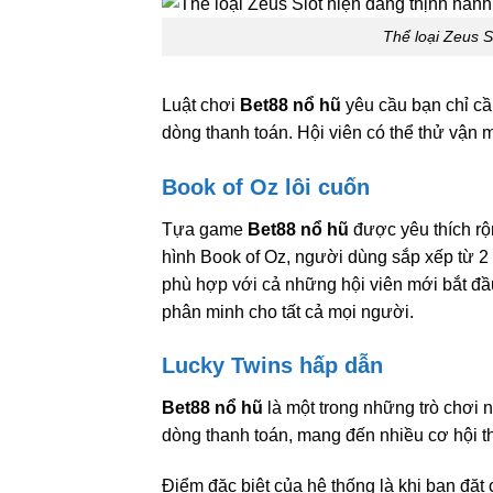
Thể loại Zeus S
Luật chơi
Bet88 nổ hũ
yêu cầu bạn chỉ cầ
dòng thanh toán. Hội viên có thể thử vận 
Book of Oz lôi cuốn
Tựa game
Bet88 nổ hũ
được yêu thích rộn
hình Book of Oz, người dùng sắp xếp từ 2 
phù hợp với cả những hội viên mới bắt đ
phân minh cho tất cả mọi người.
Lucky Twins hấp dẫn
Bet88 nổ hũ
là một trong những trò chơi 
dòng thanh toán, mang đến nhiều cơ hội th
Điểm đặc biệt của hệ thống là khi bạn đặt