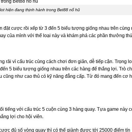
lot hiện đang thịnh hành trong Bet88 nổ hũ
n đặt cược rồi xếp từ 3 đến 5 biểu tượng giống nhau trên cùng
may của mình với thể loại này và khám phá các phần thưởng thú 
g rãi vì cấu trúc cùng cách chơi đơn giản, dễ tiếp cận. Trọng lo
đến 5 biểu tượng giống nhau trên các hàng để thắng lợi. Trò c
ầu cũng như cao thủ có kỹ năng đẳng cấp. Từ đó mang đến cơ h
nổi tiếng với cấu trúc 5 cuộn cùng 3 hàng quay. Tựa game này c
ắng lợi cho hội viên.
 cược đủ số vòng quay thì có thể giành được tới 25000 điểm tín