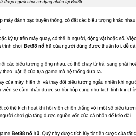
gữ được người chơi sử dụng nhiều tại Bet88
lập máy đánh bạc truyền thống, có đặt các biểu tượng khác nhau
.
c ký tự trên máy quay, có thể là người, động vật hoặc số. Việ
 trình chơi
Bet88 nổ hũ
của người dùng được thuận lợi, dễ d
i các biểu tượng giống nhau, có thể chạy từ trái sang phải ho
 theo luật lệ của tựa game mà hệ thống đưa ra.
ay của máy, hiển thị và thay đổi biểu tượng ngẫu nhiên khi ngư
nh viên sẽ cảm nhận được sự hồi hộp cũng như kịch tính khi chờ
 có thể kích hoạt khi hội viên chiến thắng với một số biểu tượ
o người chơi gia tăng được nguồn vốn của cá nhân để kéo dài
 game
Bet88 nổ hũ
. Quỹ này được tích lũy từ tiền cược của tất 