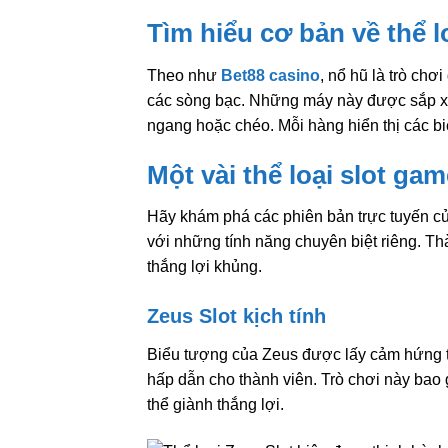
Tìm hiểu cơ bản về thể l
Theo như
Bet88 casino
, nổ hũ là trò chơ
các sòng bạc. Những máy này được sắp xếp
ngang hoặc chéo. Mỗi hàng hiển thị các bi
Một vài thể loại slot g
Hãy khám phá các phiên bản trực tuyến c
với những tính năng chuyên biệt riêng. Th
thắng lợi khủng.
Zeus Slot kịch tính
Biểu tượng của Zeus được lấy cảm hứng t
hấp dẫn cho thành viên. Trò chơi này ba
thể giành thắng lợi.