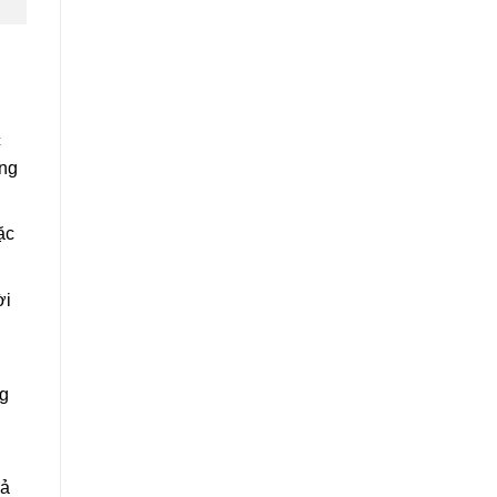
c
àng
ặc
ời
ng
cả