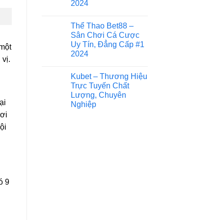
2024
Thể Thao Bet88 –
Sân Chơi Cá Cược
Uy Tín, Đẳng Cấp #1
 một
2024
vị.
Kubet – Thương Hiệu
Trực Tuyến Chất
Lượng, Chuyên
ại
Nghiệp
hơi
ội
ó 9