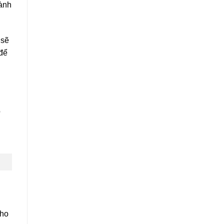
hành
 sẽ
 để
o
cho