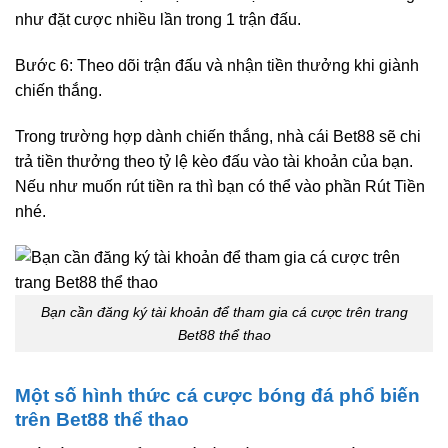
như đặt cược nhiều lần trong 1 trận đấu.
Bước 6: Theo dõi trận đấu và nhận tiền thưởng khi giành
chiến thắng.
Trong trường hợp dành chiến thắng, nhà cái Bet88 sẽ chi
trả tiền thưởng theo tỷ lệ kèo đấu vào tài khoản của bạn.
Nếu như muốn rút tiền ra thì bạn có thể vào phần Rút Tiền
nhé.
Bạn cần đăng ký tài khoản để tham gia cá cược trên trang
Bet88 thể thao
Một số hình thức cá cược bóng đá phổ biến
trên Bet88 thể thao