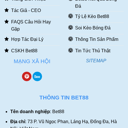
Đá
Tác Giả - CEO
Tỷ Lệ Kèo Bet88
FAQS Câu Hỏi Hay
Soi Kèo Bóng Đá
Gặp
Hợp Tác Đại Lý
Thông Tin Sản Phẩm
CSKH Bet88
Tin Tức Thủ Thật
MẠNG XÃ HỘI
SITEMAP
THÔNG TIN BET88
Tên doanh nghiệp
: Bet88
Địa chỉ
: 73 P. Vũ Ngọc Phan, Láng Hạ, Đống Đa, Hà