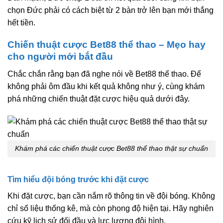
chọn Đức phải có cách biệt từ 2 bàn trở lên bạn mới thắng
hết tiền.
Chiến thuật cược Bet88 thể thao – Mẹo hay
cho người mới bắt đầu
Chắc chắn rằng bạn đã nghe nói về Bet88 thể thao. Để
không phải ôm đầu khi kết quả không như ý, cùng khám
phá những chiến thuật đặt cược hiệu quả dưới đây.
Khám phá các chiến thuật cược Bet88 thể thao thật sự chuẩn
Tìm hiểu đội bóng trước khi đặt cược
Khi đặt cược, bạn cần nắm rõ thông tin về đội bóng. Không
chỉ số liệu thống kê, mà còn phong độ hiện tại. Hãy nghiên
cứu kỹ lịch sử đối đầu và lực lượng đội hình.