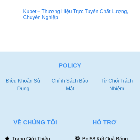
Kubet – Thương Hiệu Trực Tuyến Chất Lượng,
Chuyên Nghiệp
POLICY
Điều Khoản Sử
Chính Sách Bảo
Từ Chối Trách
Dụng
Mật
Nhiệm
VỀ CHÚNG TÔI
HỖ TRỢ
Trang Giới Thiệu
Bet88 Kết Quả Bóng