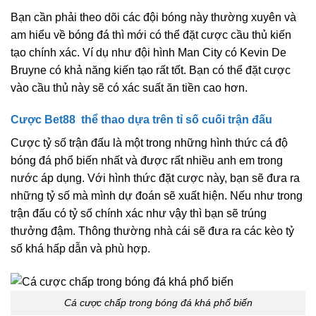
Bạn cần phải theo dõi các đội bóng này thường xuyên và
am hiểu về bóng đá thì mới có thể đặt cược cầu thủ kiến
tạo chính xác. Ví dụ như đội hình Man City có Kevin De
Bruyne có khả năng kiến tạo rất tốt. Bạn có thể đặt cược
vào cầu thủ này sẽ có xác suất ăn tiền cao hơn.
Cược Bet88 thể thao dựa trên tỉ số cuối trận đấu
Cược tỷ số trận đấu là một trong những hình thức cá độ
bóng đá phổ biến nhất và được rất nhiều anh em trong
nước áp dụng. Với hình thức đặt cược này, bạn sẽ đưa ra
những tỷ số mà mình dự đoán sẽ xuất hiện. Nếu như trong
trận đấu có tỷ số chính xác như vậy thì bạn sẽ trúng
thưởng đậm. Thông thường nhà cái sẽ đưa ra các kèo tỷ
số khá hấp dẫn và phù hợp.
Cá cược chấp trong bóng đá khá phổ biến