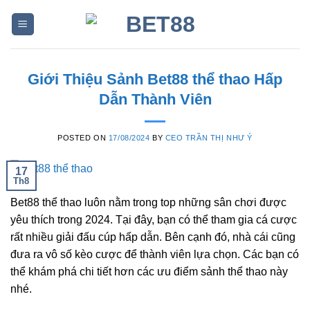
Skip
to
content
Giới Thiệu Sảnh Bet88 thể thao Hấp
Dẫn Thành Viên
POSTED ON
17/08/2024
BY
CEO TRẦN THỊ NHƯ Ý
17
Th8
Bet88 thể thao luôn nằm trong top những sân chơi được
yêu thích trong 2024. Tại đây, bạn có thể tham gia cá cược
rất nhiều giải đấu cúp hấp dẫn. Bên cạnh đó, nhà cái cũng
đưa ra vô số kèo cược để thành viên lựa chọn. Các bạn có
thể khám phá chi tiết hơn các ưu điểm sảnh thể thao này
nhé.