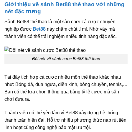
Giới thiệu về sảnh Bet88 thể thao với những
nét đặc trưng
Sảnh Bet88 thể thao là một sân chơi cá cược chuyên
nghiệp được
Bet88
này chăm chút tỉ mỉ. Nhờ vậy mà
thành viên có thể trải nghiệm nhiều tính năng đặc sắc.
Đôi nét về sảnh cược Bet88 thể thao
Tại đây tích hợp cá cược nhiều môn thể thao khác nhau
như: Bóng đá, đua ngựa, điền kinh, bóng chuyền, tennis,…
Bạn có thể lựa chọn thông qua bảng tỷ lệ cược mà sân
chơi đưa ra.
Thành viên có thể yên tâm vì Bet88 xây dựng hệ thống
thanh toán hiện đại. Hỗ trợ nhiều phương thức nạp rút tiền
linh hoạt cùng công nghệ bảo mật ưu trội.